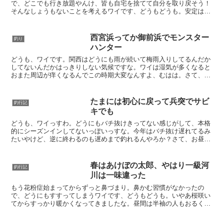
で、どこでも行き放題やんけ、皆も自宅を捨てて自分を取り戻そう！
そんなしょうもないことを考えるワイです、どうもどうも。安定はし
てまへんが、ぼちぼち水温14度越えだしましたな。ちゅう...
西宮浜ってか御前浜でモンスター
釣り
ハンター
どうも、ワイです。関西はどうにも雨が続いて梅雨入りしてるんだか
してないんだかはっきりしない気候ですな。ワイは湿気が多くなると
おまた周辺が痒くなるんでこの時期大変なんすよ、むはは。さて、雨
と言えば濁り、濁りといえばチヌ。チヌのシーズンも梅雨入...
たまには初心に戻って兵突でサビ
釣行記
キでも
どうも、ワイっすわ。どうにもバチ抜けきってない感じがして、本格
的にシーズンインしてないっぽいっすな。今年はバチ抜け遅れてるみ
たいやけど、逆に終わるのも遅めまで釣れるんやろか？さて、お昼頃
には半袖ででもアツイ季節となりましたな。ここらで一発、...
春はあけぼの太郎、やはり一級河
釣行記
川は一味違った
もう花粉症始まってからずっと鼻づまり。鼻かむ習慣がなかったの
で、どうにもすすってしまうワイです、どうもどうも。いやあ桜咲い
てからすっかり暖かくなってきましたな。昼間は半袖の人もおるくら
いですわ。こうなったらそろそろワイにもチヌ、釣れちゃうん...