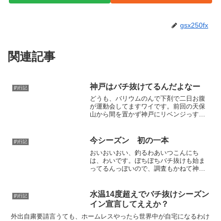
gsx250fx
関連記事
神戸はバチ抜けてるんだよなー
釣行記
どうも、バリウムのんで下剤で二日お腹
が運動会してますワイです。前回の天保
山から間を置かず神戸にリベンジっす
わ。神戸、バチ、抜けてる。おれ、シン
ペンで、釣る。みたいなー。いうてもい
まだセイゴが飛びついてくるだけで、ど
今シーズン 初の一本
釣行記
うにも大型の個体は釣れてま...
おいおいおい、釣るわあいつこんにち
は、わいです。ぼちぼちバチ抜けも始ま
ってるんっぽいので、調査もかねて神戸
方面に釣り行きました。朝晩のダブルヘ
ッダー気合い入れていくでよ。朝の部
ポーアイ北公園まずは定番の北公園です
水温14度超えでバチ抜けシーズン
釣行記
な。岸ジギ修行で、北公園東...
イン宣言してええか？
外出自粛要請言うても、ホームレスやったら世界中が自宅になるわけ