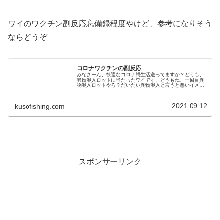
ワイのワクチン副反応忘備録程度やけど、参考になりそう
ならどうぞ
コロナワクチンの副反応
みなさーん、快適なコロナ禍生活送ってますか？どうも、
異物混入ロットに当たったワイです、どうもね、一回目異
物混入ロットやろ？だいたい異物混入と言うと悪いイメー
ジがあるんで、おまけ付やったといえばいいと思います。
さて、ワクチン接種一回目はともか...
2021.09.12
kusofishing.com
スポンサーリンク