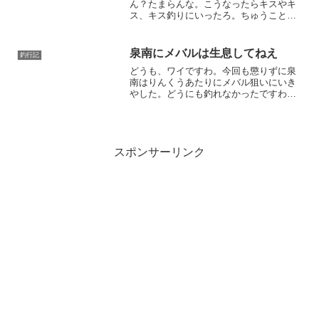
ん？たまらんな。こうなったらキスやキ
ス、キス釣りにいったろ。ちゅうこと
で、各地の釣果みてもメジャーポイント
で釣れ始めたとかなんとかそんな感じ、
キスって。7月入ってからが本番なのはわ
泉南にメバルは生息してねえ
釣行記
かっちゃいるんだが、は...
どうも、ワイですわ。今回も懲りずに泉
南はりんくうあたりにメバル狙いにいき
やした。どうにも釣れなかったですわ、
うへへ。日が落ちてからスタート ってわ
けで、日が落ちたあたりから釣りをスタ
ート。場所は泉南のイオンの前のシャロ
ー浜やな。たしかマーブ...
スポンサーリンク