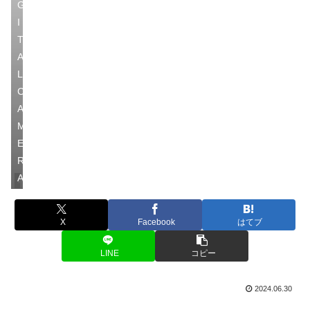
G
I
T
A
L
C
A
M
E
R
A
釣行記
X
Facebook
はてブ
LINE
コピー
2024.06.30