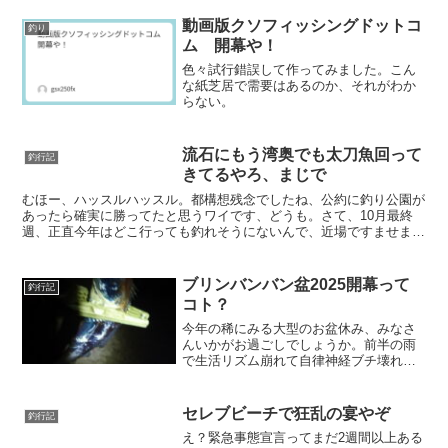
動画版クソフィッシングドットコ
釣り
ム 開幕や！
色々試行錯誤して作ってみました。こん
な紙芝居で需要はあるのか、それがわか
らない。
流石にもう湾奥でも太刀魚回って
釣行記
きてるやろ、まじで
むほー、ハッスルハッスル。都構想残念でしたね、公約に釣り公園が
あったら確実に勝ってたと思うワイです、どうも。さて、10月最終
週、正直今年はどこ行っても釣れそうにないんで、近場ですませまし
たわ。まじで今年釣れてるっていう人、場所教えてください...
ブリンバンバン盆2025開幕って
釣行記
コト？
今年の稀にみる大型のお盆休み、みなさ
んいかがお過ごしでしょうか。前半の雨
で生活リズム崩れて自律神経ブチ壊れ中
のワイです、こんにちは。さて、お盆休
みやし、どっか釣り、行きたいですよ
ね。ちゅうことで今年は普段行ってない
セレブビーチで狂乱の宴やぞ
釣行記
ような釣り場でブチ上げてい...
え？緊急事態宣言ってまだ2週間以上ある