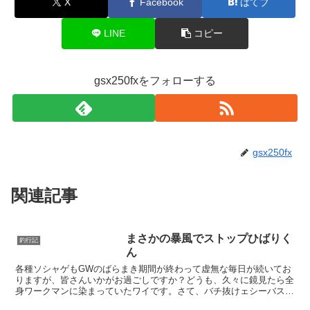
X
Facebook
はてブ
LINE
コピー
gsx250fxをフォローする
gsx250fx
関連記事
まさかの暴風でストップひばりく
釣行記
ん
各種ソシャゲもGWのばらまき期間が終わって虚無な毎日が続いてお
りますが、皆さんいかがお過ごしですか？どうも、久々に鏡見たら全
身ワークマンに染まっていたワイです。さて、バチ抜けェシーバス
ゥ、釣りたいっすよね。今日は小潮周りでのシーバスバチ抜け...