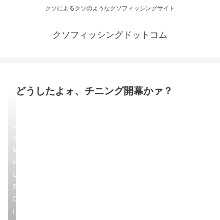
クソによるクソのようなクソフィッシングサイト
クソフィッシングドットコム
どうしたよォ、チニング開幕かァ？
O
L
Y
M
P
U
S
D
I