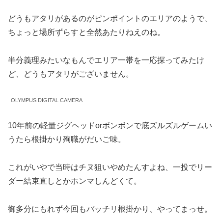
どうもアタリがあるのがピンポイントのエリアのようで、
ちょっと場所ずらすと全然あたりねえのね。
半分義理みたいなもんでエリア一帯を一応探ってみたけ
ど、どうもアタリがございません。
OLYMPUS DIGITAL CAMERA
10年前の軽量ジグヘッドorボンボンで底ズルズルゲームい
うたら根掛かり殉職がだいご味。
これがいやで当時はチヌ狙いやめたんすよね、一投でリー
ダー結束直しとかホンマしんどくて。
御多分にもれず今回もバッチリ根掛かり、やってまっせ。