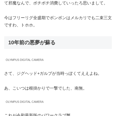
て邪魔なんで、ボチボチ消費していったろ思いまして。
今はフリーリグ全盛期でボンボンはメルカリでも二束三文
ですわ、トホホ。
10年前の悪夢が蘇る
OLYMPUS DIGITAL CAMERA
さて、ジグヘッド+ガルプが当時っぽくてええよね。
あ、こいつは根掛かりで一撃でした、南無。
OLYMPUS DIGITAL CAMERA
これが令和最新版のパワークラブ蟹。