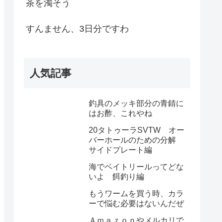
茶を濁そう
すんません、3日分ですわ
人気記事
釣具のメッキ部分の青錆に
はお酢、これやね
20タトゥーラSVTW オー
バーホールのための分解
サイドプレート編
海でベイトリールってどな
いよ 餌釣り編
もうワームを買う時、カラ
ーで悩む必要はないんだぜ
Ａｍａｚｏｎやメルカリで