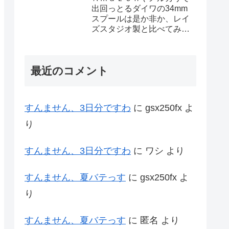
出回っとるダイワの34mm
スプールは是か非か、レイ
ズスタジオ製と比べてみた
ろ
最近のコメント
すんません、3日分ですわ
に
gsx250fx
よ
り
すんません、3日分ですわ
に
ワシ
より
すんません、夏バテっす
に
gsx250fx
よ
り
すんません、夏バテっす
に
匿名
より