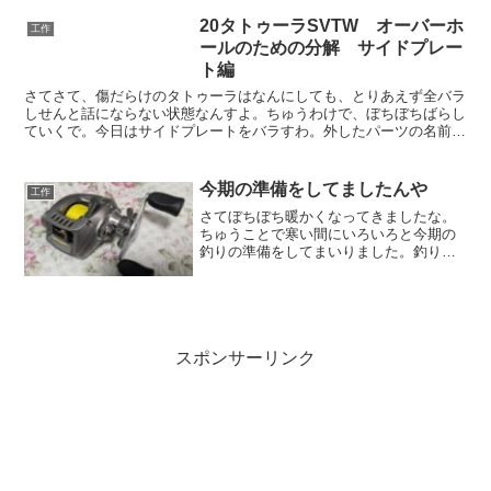
20タトゥーラSVTW オーバーホ
工作
ールのための分解 サイドプレー
ト編
さてさて、傷だらけのタトゥーラはなんにしても、とりあえず全バラ
しせんと話にならない状態なんすよ。ちゅうわけで、ぼちぼちばらし
ていくで。今日はサイドプレートをバラすわ。外したパーツの名前や
番号はダイワ公式の分解図のものに準拠するわけですわ。と...
今期の準備をしてましたんや
工作
さてぼちぼち暖かくなってきましたな。
ちゅうことで寒い間にいろいろと今期の
釣りの準備をしてまいりました。釣り自
体は来週あたりから行けたらええかもで
すわ。タモ(枠)まずタモ枠を用意しました
わ。前使っていた安物が錆び(アルミやか
ら腐食？)でグソグ...
スポンサーリンク