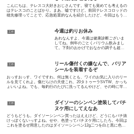
こんにちは、テレスコ大好きおじさんです。寝ても覚めても考えるの
はテレスコのことばかり。まあ、嘘ですけど。前回テレスコロッドの
穂先修理ってことで、応急処置的なんを紹介したけど、今回はもうち
ょっと深刻度の高い症状の修理を紹介するわ。修理する竿紹...
今週は釣りお休み
工作
あれなんすよ、今週は健康診断ございま
してね。例年のごとくバリウム飲みまし
て。下剤のおかげでおなかの調子も超ご
機嫌。まあお腹は我慢できるんすけど、
どうも肛門がね、アウトですわ。わい切
れ痔持ちでして、日に何度もおトイレい
リール傷付くの嫌なんで、バリア
工作
きますと肛門のキャパを超...
シールを装着するぞ
おっすおっす、ワイですわ。何は無くとも、ワイのお気に入りのリー
ルを見てくれよ。傷だらけの天使これ、20タトゥーラSVTW、かっち
ょいいよね。でも、毎釣行のたびに洗ってるんやけど、その時に竿毎
こかしてしもうて、このような無惨な傷が。無惨すぎて...
ダイソーのシンペン塗装してバチ
工作
ヌケ用にしてえなあ
どうもどうも。ダイソーシンペン買ったはええけど、どうにもバチ抜
けっぽくないっすよね。せや、色塗ってバチヌケ用にしたろ。今回は
これを塗るぜ用意したのはダイソーシンペン12g二つを白と黒に色塗
っていくぜ。一つは塗装はがすぜ二つ塗装するんやけど、...