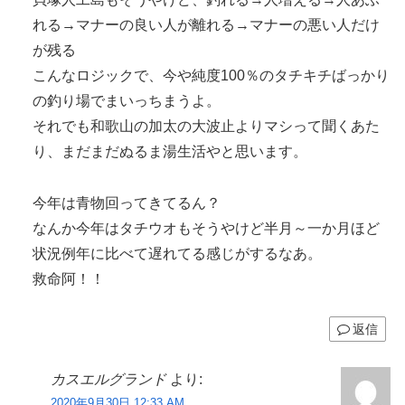
れる→マナーの良い人が離れる→マナーの悪い人だけ
が残る
こんなロジックで、今や純度100％のタチキチばっかり
の釣り場でまいっちまうよ。
それでも和歌山の加太の大波止よりマシって聞くあた
り、まだまだぬるま湯生活やと思います。
今年は青物回ってきてるん？
なんか今年はタチウオもそうやけど半月～一か月ほど
状況例年に比べて遅れてる感じがするなあ。
救命阿！！
返信
カスエルグランド
より:
2020年9月30日 12:33 AM