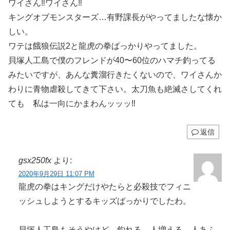
ワイさん‼︎ワイさん‼︎
キングオブモンスターズ…有野課長がやってましたな懐か
しい。
ワテは餓狼伝説2と龍虎の拳ばっかりやってました。
貝塚人工島で僕のフレンドが40〜60位のハマチ釣ってる
みたいですが、あんな糞溜行きたくないので、ワイさんか
わりに青物虐殺してきて下さい。太刀魚も絶滅さしてくれ
ても 私は一向にかまわんッッッ‼︎
返信
gsx250fx
より:
2020年9月29日 11:07 PM
龍虎の拳はキングだけやたらと必殺技でフィニ
ッシュしようとするキッズばっかりでしたわ。
貝塚人工島もそうやけど、釣れる→人増える→人あふ