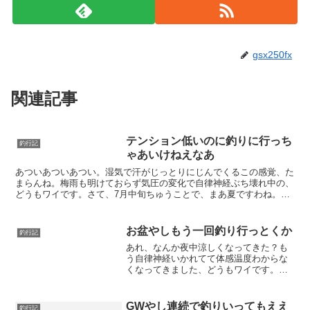
gsx250fx
関連記事
テンション低いのに釣りに行っち
釣行記
ゃあいけねえなあ
あついあついあつい。湿気で汗がじっとりにじんでくるこの感覚、た
まらんね。梅雨も明けておらず気圧の変化で自律神経ぶち壊れ中の、
どうもワイです。さて、7月中旬ちゅうことで、まあ夏ですわね。チ
ヌ最盛期はいってるっけ？頑張っちまいましょうかねえ。今...
お盆やしもう一回釣り行っとくか
釣行記
あれ、なんか夜中涼しくなってきた？も
う自律神経いかれてて体感温度わからな
くなってきました、どうもワイです。世
間はお盆休みですか、たいしたものです
ね。釣れる時に釣っとくかァってこと
で、今日も湾奥を徘徊っすわ。反応はい
GWやし連続で釣りいってもええ
釣行記