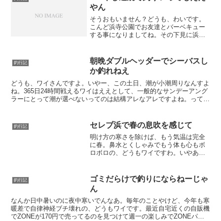
いのだがOLYMPUS D...
やん
そうおもいません？どうも、わいです。
こんど浜寺公園でお友達とバーベキュー
する事になりましてね。その下見に浜寺
公園行ったんすよ。帰り道に旧堺港ある
し、いっぱつ勝負したろ思って行ってき
ました。この日は大潮後の中潮で、日没
朝晩ダブルヘッダーでシーバスし
釣行記
は7時らへんやったかな。...
か釣れねえ
どうも、ワイさんですよ。いやー、この土日、潮が小潮周りなんすよ
ね。365日24時間戦えるワイはええとして、一般的なサンデーアング
ラーにとって潮が選べないってのは結構アレなアレですよね。ってわ
けで、小潮周りでどう釣果に影響でるか見てきたんでど...
セレブ浜で春の息吹を感じて
釣行記
明け方の寒さを除けば、もう気温は完全
に春。鼻水とくしゃみでもう体も心もボ
ロボロの、どうもワイですわ。いやあ、
暖かくなってきましたな。寒いだろと着
込んで街に飛び出せば半そでの人がおっ
たりしてびびりますわな。さて、春とい
ゴミだらけで釣りにならねーじゃ
釣行記
えばのっこみ。チヌゥ、釣...
ん
なんか日中暑いのに夜中寒いでんなあ。毎年のことやけど、今年も寒
暖差で自律神経ブチ壊れの、どうもワイです。最近自宅近くの自販機
でZONEが170円で売ってるのを見つけて週一の楽しみでZONEパー