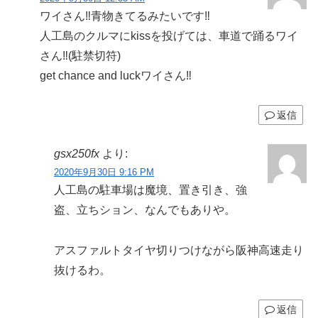
ワイさん‼︎青物きてるみたいです‼︎
人工島のクルマにkissを投げては、車道で踊るワイ
さん‼︎(駐禁切符)
get chance and luckワイさん‼︎
返信
gsx250fx
より:
2020年9月30日 9:16 PM
人工島の駐車場は魔境、置き引き、強
盗、立ちション、なんでもありや。
アスファルトタイヤ切りつけながら阪神高速走り
抜けるわ。
返信