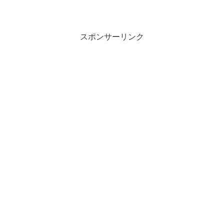
ティ開いています。んで、シーバス釣りたいっすよね...
スポンサーリンク