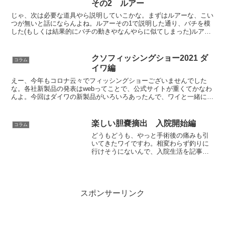
その2 ルアー
じゃ、次は必要な道具やら説明していこかな。まずはルアーな、こい
つが無いと話にならんよね。ルアーその1で説明した通り、バチを模
した(もしくは結果的にバチの動きやなんやらに似てしまった)ルアー
を選びましょう。数あるジャンルとしては、シンキングペ...
クソフィッシングショー2021 ダ
コラム
イワ編
えー、今年もコロナ云々でフィッシングショーございませんでした
な。各社新製品の発表はwebってことで、公式サイトが重くてかなわ
んよ。今回はダイワの新製品がいろいろあったんで、ワイと一緒に見
ていこうや。なお、ワイが個人的に興味を持った機種だけピ...
楽しい胆嚢摘出 入院開始編
コラム
どうもどうも、やっと手術後の痛みも引
いてきたワイですわ。相変わらず釣りに
行けそうにないんで、入院生活を記事に
して生き延びる作戦。結構長文かつ釣り
に関係ない記事なんで、まあお暇な時に
でもどうぞ。入院一日目11:00 受付さ
て、入院すると決まる...
スポンサーリンク