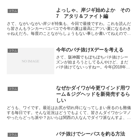
よっしゃ、岸ジギ始めよか その
コラム
7 アタリ＆ファイト編
さて、ながいながい岸ジギ特集も、今回で最後ですわ。これを読んだ
ら皆さんもランカーバコバコで今年の夏は最高にアツい夏になるわき
ゃねえだろ。毎度のことながらしょうもない事しか書いてねえので、
ワンカップ大関でも飲みながら、冷やかし半分で読んでくだ...
今年のバチ抜けXデーを考える
コラム
さて、阪神圏でもぼちぼちバチ抜けシー
ズンが始まろうとしてるんやけど、まだ
バチ抜けてないっすねー。今年(2018年)
のバチ抜け開始日を予想するで。前回の
大潮(4/2)の時点では神戸ではまだバチ抜
けてませんでしたわ。2018年 阪神圏で
のバチ抜...
なぜかダイワが今更ワインド用ワ
コラム
ーム＆ジグヘッドを新発売するら
しい
どうも、ワイです。最近はお尻が切れ痔になってしまい座るのも難儀
する毎日です。そんな近況はどうでもよくて、皆さんダイワかシマノ
やったらどっち派や？おいらは関西の人なんでダイワ派なんすよ、昔
から。で、ダイワの新商品情報は割とチェックしてるんやけ...
バチ抜けでシーバスを釣る方法
コラム