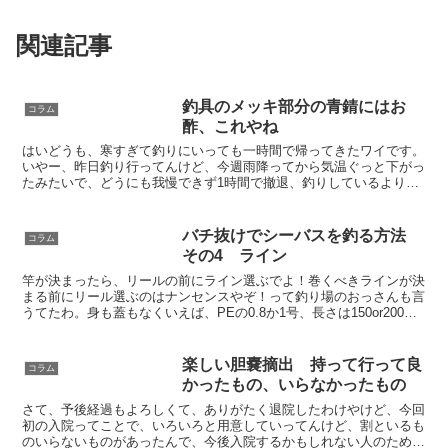
関連記事
釣具のメッキ部分の青錆にはお
コラム
酢、これやね
はいどうも、寒すぎて釣りにいっても一時間で帰ってきたワイです。
いやー、昨日釣り行ってんけど、今週雨降ってから気温ぐっと下がっ
たみたいで、どうにも我慢できず1時間で撤退、釣りしているより移
動している時間の方が多いやんけ。ちゅうわけで特に書くこ...
バチ抜けでシーバスを釣る方法
コラム
その4 ライン
竿が決まったら、リールの前にライン選ぶでよ！巻くべきラインが決
まる前にリール選ぶのはナンセンスやぞ！って釣り場のおっさんも言
うてたわ。身も蓋もなくいえば、PEの0.8か1号、長さは150or200ｍ
ですわ。種類選択肢としては3つ ナイロン ...
楽しい胆嚢摘出 持って行って良
コラム
かったもの、いらなかったもの
さて、予後経過もよろしくて、ありがたく退院したわけやけど、今回
初の入院ってことで、いろいろと用意していってんけど、割といるも
のいらないものがあったんで、今後入院するかもしれない人のために