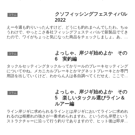
残しておこうと思いますわ。あ、基本的に病院が用意しろっ...
クソフィッシングフェスティバル
コラム
2022
えー今週も釣りいったんすけど、どうにも釣れまへんでしたわ。ちゅ
うわけで、やっとこさ各社フィッシグフェスティバルで新製品でてき
たので、ワイがちょっと気になった商品をチェックしましょ。あ、フ
ィッシグフェスティバルのHP一通り目を通しましたが、し...
よっしゃ、岸ジギ始めよか その
コラム
6 実釣編
タックルセッティングタックルってかリールのブレーキセッティング
についてやね。メカニカルブレーキとかマグネットブレーキとか専門
用語を出していくけど、わからん人は各自調べてくだせえ、ここでは
用語自体については解説しまへん。岸ジギにおいて、ジグの...
よっしゃ、岸ジギ始めよか その
コラム
5 楽しいタックル選びライン＆
ルアー編
ライン岸ジギに求められるラインとは岸ジギにおいてラインに求めれ
れるのは根擦れの強さが一番求められますわ。というのも岸壁という
ストラクチャーに沿って行う釣りでありますので、ヒット後は即岸壁
がファイト時には邪魔なストラクチャーと化すわけですな。...