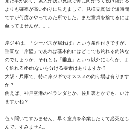
見た事があり、素人が浅い見識で沖に向かって投げ続ける
よりも確率が高い釣りに見えまして、見様見真似で短時間
ですが何度かやってみた所でした。まだ童貞を捨てるには
至ってませんが。。。
岸ジギは、「シーバスが居れば」という条件付きですが、
垂直な「岸壁」であれば基本的にはどこでも釣れる釣法な
のでしょうか。それとも「垂直」という以外にも何か、よ
く釣れる/釣れないを分ける要素はありますか？
大阪・兵庫で、特に岸ジギでオススメの釣り場は有ります
か？
例えば、神戸空港のベランダとか、佐川裏とかでも、いけ
ますかね？
色々聞いてすみません。早く童貞を卒業したくて必死なも
んで、すみません。