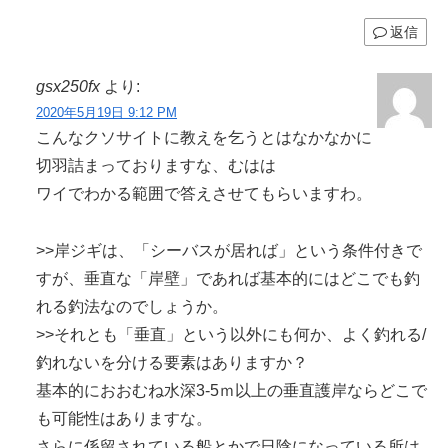
返信
gsx250fx
より:
2020年5月19日 9:12 PM
こんなクソサイトに教えを乞うとはなかなかに
切羽詰まっておりますな、むはは
ワイでわかる範囲で答えさせてもらいますわ。
>>岸ジギは、「シーバスが居れば」という条件付きで
すが、垂直な「岸壁」であれば基本的にはどこでも釣
れる釣法なのでしょうか。
>>それとも「垂直」という以外にも何か、よく釣れる/
釣れないを分ける要素はありますか？
基本的におおむね水深3-5ｍ以上の垂直護岸ならどこで
も可能性はありますな。
さらに係留されている船とかで日陰になっている所は