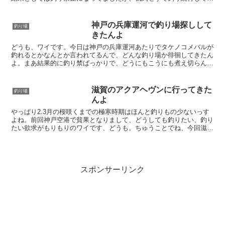
人が多くいて、やっぱり関西の釣り人のモラルはダメってこ...
神戸の兵庫運河で釣り場探しして
釣り場
きたんよ
どうも、ワイです。今日は神戸の兵庫運河あたりでタケノコメバルが
釣れるとかなんとか言われてるんで、どんな釣り場か徘徊してきたん
よ。まあ結果的に釣り禁ばっかりで、どうにもこうにも煮え切らん感
じになってますが、よければどうぞ。あ、今回画像多めなん...
滋賀のアクアヘヴンに行ってきた
釣り場
んよ
やっぱり2.3月の桜咲くまでの極寒時期はほんと釣りもの少ないっす
よね。前回神戸空港で貧果となりまして、どうしても釣りたい、釣り
たい欲求がもりもりのワイです、どうも。ちゅうことでね、今回滋賀
のアクアヘヴンって管釣りに行ってきまして。まあ有料施...
スポンサーリンク