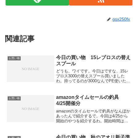
gsx250fx
関連記事
今日の買い物 15レブロスの替え
お買い物
スプール
どうも、ワイです。今日はですな、15レ
ブロス3000の替えスプール買いました
わ。持ってるのが3000なんでPE使いたか
ったので3012Hのやつ買いました。ブン
ブンの高井田店で取り寄せてもらいまし
たわ。先週の金曜に注文して、到着の連
amazonタイムセールの釣具
お買い物
絡あったの...
4/25開催分
amazonのタイムセールで釣具がなんぼか
あったんで紹介するで。今回は4/25から
開始のやつを紹介するわ。開始時間は自
分で調べてくらさい、すまねえ。わいの
しょうもない一言も添えて紹介するで、
よかったな。プライヤー 開始時間 0:54
今日の買い物 秋のアオリ新子準
お買い物