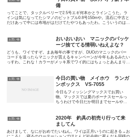
この手...
備
ってことで、タックルベリーで2.5号エギ何本かとラインこうた。ラ
インは気になってたシマノのピットブル0.8号150mや。流石に中古と
だけあって中には布地がはだけてたやつもあったわ。こういうのは瞬
間接着剤で一撃よ、えへへ。
おいおいおい マニックのパッケ
お買い物
ージ捨ててる情弱いねえよな？
どうも、ワイですぞ。まあ毎年の事ですが、DUOのマニックのバー
コードを送ったらマニックが貰えるキャンペーンが今年もあるみたい
っすわ。これな！カラーがメッキ系でワイ的にはちょっとあんまりー
って感じやけど、もらえるもんはもろといたほうがええとお...
今日の買い物 メイホウ ランガ
お買い物
ンボックス VS-7055
今日もフィッシングマックスでお買い
物。マックスでは夏のボーナスセールっ
ちうわけで今日だか明日までセールやっ
てるんやっけかな？わいはボーナス8月や
からどうでもええわい！ってわけで、か
ねてよりほしかったメイホウのランガン
2020年 釣具の初売り行って来
お買い物
ボックスの一番小さいやつ...
ましてん
あけまして、なにがおめでたいねん。ワイは正月いうのに起きる→お
にころし→寝るのローテーションでほとんど社会的に死んだも同様の