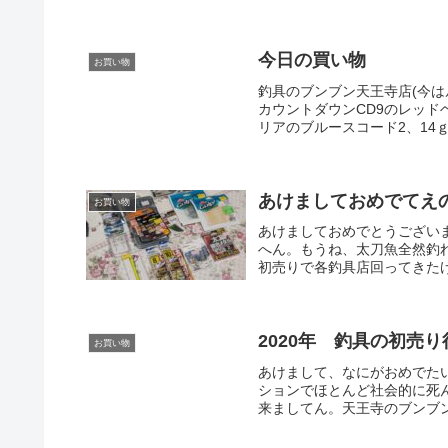
今日の買い物
お買い物
釣具のブンブン天王寺店(今
カウントダウンCD9のレッド
リアのブルースコード2、14ｇ
あけましておめでてえ
お買い物
あけましておめでとうござい
へん。もうね、太刀魚全然釣
初売りで各釣具店回ってきたけ
2020年 釣具の初売
お買い物
あけまして、なにがおめでた
ションでほとんど社会的に死
来ましてん。天王寺のブンブン