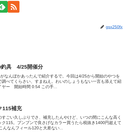
gsx250fx
の釣具 4/25開催分
釣具がなんぼかあったんで紹介するで。今回は4/25から開始のやつを
で調べてくらさい、すまねえ。わいのしょうもない一言も添えて紹
 開始時間 0:54 この手...
115補充
のすごい久しぶりでさ、補充したんやけど、いつの間にこんな高く
ク115。ブンブンで良さげなカラー買うたら税抜き1400円超えて
こんなんフィール120と大差ない...