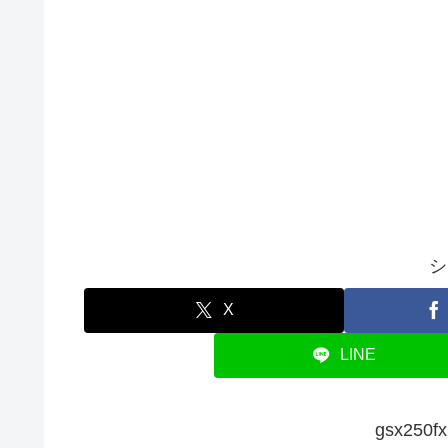
シ
X
LINE
gsx25