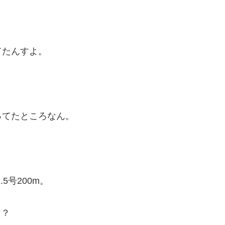
てたんすよ。
ってたところなん。
5号200m。
な？