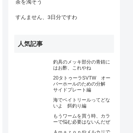
茶を濁そう
すんません、3日分ですわ
人気記事
釣具のメッキ部分の青錆に
はお酢、これやね
20タトゥーラSVTW オー
バーホールのための分解
サイドプレート編
海でベイトリールってどな
いよ 餌釣り編
もうワームを買う時、カラ
ーで悩む必要はないんだぜ
Ａｍａｚｏｎやメルカリで