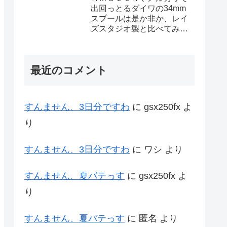
出回っとるダイワの34mm
スプールは是か非か、レイ
ズスタジオ製と比べてみた
ろ
最近のコメント
すんません、3日分ですわ
に
gsx250fx
よ
り
すんません、3日分ですわ
に
ワシ
より
すんません、夏バテっす
に
gsx250fx
よ
り
すんません、夏バテっす
に
匿名
より