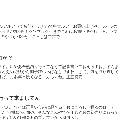
はルアルアって名前だっけ？)で中古ルアーお買い上げや。ラパラの
ヘッドが200円！クソフック付きでこれはお買い得やわ。あとヤマ
のやつが400円、こっちは中古で...
のか？
ます。いやあ全然釣り行ってなくて記事書いてねえっすね、すんま
れねえので秋から調子狂いっぱなしですわ。さて、気を取り直して
ど、まあ年々渋くなる一方っすね。正直初売...
り行って来ましてん
いねん。ワイは正月いうのに起きる→おにころし→寝るのローテー
んだも同様の人間や。そんなこんやで今年も釣具の初売りに行って
まず始めは都会派のブンブンから肩慣らし。...