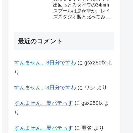
出回っとるダイワの34mm
スプールは是か非か、レイ
ズスタジオ製と比べてみた
ろ
最近のコメント
すんません、3日分ですわ
に
gsx250fx
よ
り
すんません、3日分ですわ
に
ワシ
より
すんません、夏バテっす
に
gsx250fx
よ
り
すんません、夏バテっす
に
匿名
より