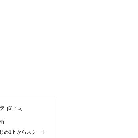
次
0時
じめ1ｈからスタート