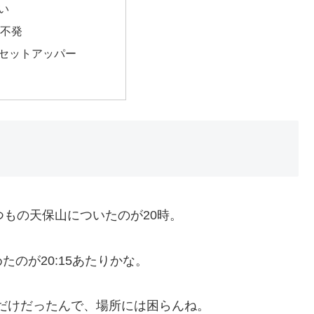
い
も不発
セットアッパー
つもの天保山についたのが20時。
のが20:15あたりかな。
組だけだったんで、場所には困らんね。