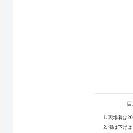
目
現場着は2
潮は下げは