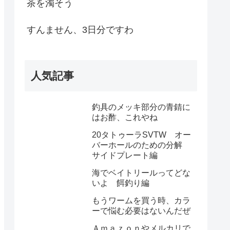
茶を濁そう
すんません、3日分ですわ
人気記事
釣具のメッキ部分の青錆に
はお酢、これやね
20タトゥーラSVTW オー
バーホールのための分解
サイドプレート編
海でベイトリールってどな
いよ 餌釣り編
もうワームを買う時、カラ
ーで悩む必要はないんだぜ
Ａｍａｚｏｎやメルカリで