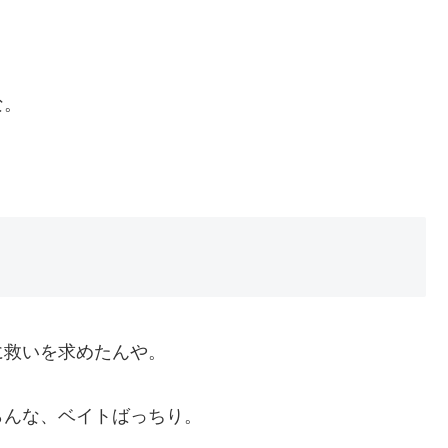
な。
に救いを求めたんや。
らんな、ベイトばっちり。