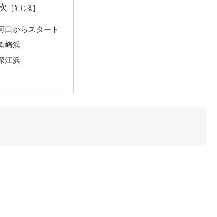
次
河口からスタート
魚崎浜
深江浜