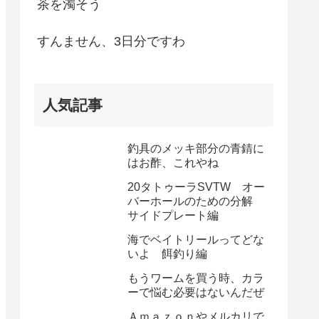
茶を濁そう
すんません、3日分ですわ
人気記事
釣具のメッキ部分の青錆に
はお酢、これやね
20タトゥーラSVTW オー
バーホールのための分解
サイドプレート編
海でベイトリールってどな
いよ 餌釣り編
もうワームを買う時、カラ
ーで悩む必要はないんだぜ
Ａｍａｚｏｎやメルカリで