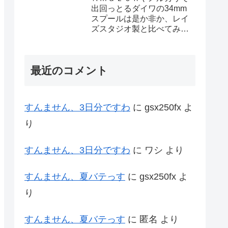
出回っとるダイワの34mm
スプールは是か非か、レイ
ズスタジオ製と比べてみた
ろ
最近のコメント
すんません、3日分ですわ
に
gsx250fx
よ
り
すんません、3日分ですわ
に
ワシ
より
すんません、夏バテっす
に
gsx250fx
よ
り
すんません、夏バテっす
に
匿名
より