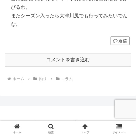
びるわ。
またシーズン入ったら大津川尻でも行ってみたいでん
な。
返信
コメントを書き込む
ホーム
釣り
コラム
クソフィッシングドットコム
© 2018 クソフィッシングドットコム.
ホーム
検索
トップ
サイドバー