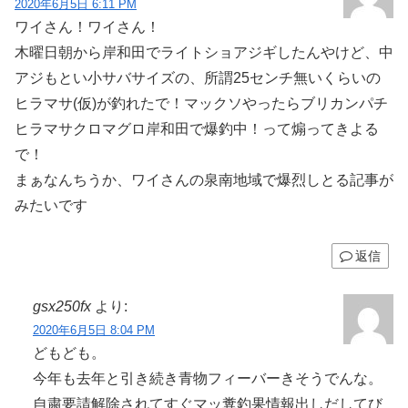
2020年6月5日 6:11 PM
ワイさん！ワイさん！
木曜日朝から岸和田でライトショアジギしたんやけど、中
アジもとい小サバサイズの、所謂25センチ無いくらいの
ヒラマサ(仮)が釣れたで！マックソやったらブリカンパチ
ヒラマサクロマグロ岸和田で爆釣中！って煽ってきよる
で！
まぁなんちうか、ワイさんの泉南地域で爆烈しとる記事が
みたいです
返信
gsx250fx
より:
2020年6月5日 8:04 PM
どもども。
今年も去年と引き続き青物フィーバーきそうでんな。
自粛要請解除されてすぐマッ糞釣果情報出しだしてび