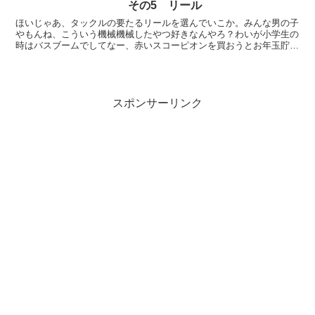
その5 リール
ほいじゃあ、タックルの要たるリールを選んでいこか。みんな男の子
やもんね、こういう機械機械したやつ好きなんやろ？わいが小学生の
時はバスブームでしてなー、赤いスコーピオンを買おうとお年玉貯め
たもんですわ。結局ジーコサッカーこうたけど。使いたいラ...
スポンサーリンク