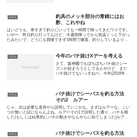
そのままもってこれたっぽいっすね。画
像がないって？面倒だから画像は持って
こなかった！容量圧迫するし！なんで、
画像はおいおい(と言いつつ...
釣具のメッキ部分の青錆にはお
コラム
酢、これやね
はいどうも、寒すぎて釣りにいっても一時間で帰ってきたワイです。
いやー、昨日釣り行ってんけど、今週雨降ってから気温ぐっと下がっ
たみたいで、どうにも我慢できず1時間で撤退、釣りしているより移
動している時間の方が多いやんけ。ちゅうわけで特に書くこ...
今年のバチ抜けXデーを考える
コラム
さて、阪神圏でもぼちぼちバチ抜けシー
ズンが始まろうとしてるんやけど、まだ
バチ抜けてないっすねー。今年(2018年)
のバチ抜け開始日を予想するで。前回の
大潮(4/2)の時点では神戸ではまだバチ抜
けてませんでしたわ。2018年 阪神圏で
のバチ抜...
バチ抜けでシーバスを釣る方法
コラム
その2 ルアー
じゃ、次は必要な道具やら説明していこかな。まずはルアーな、こい
つが無いと話にならんよね。ルアーその1で説明した通り、バチを模
した(もしくは結果的にバチの動きやなんやらに似てしまった)ルアー
を選びましょう。数あるジャンルとしては、シンキングペ...
バチ抜けでシーバスを釣る方法
コラム