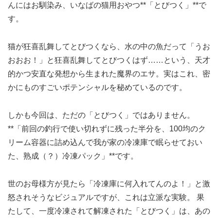
んにはお馴染み、いなばの猫用おやつ**「とびつく」**で
す。
猫が狂喜乱舞してとびつくなら、水の中の魚だって「うお
おおお！」と狂喜乱舞してとびつくはず……という、天才
的かつ安直な発想から生まれた魔界のエサ。実はこれ、密
かにものすごいポテンシャルを秘めているのです。
しかも今回は、ただの「とびつく」ではありません。
**「前回の釣行で使い切れずに残った半分を、100均のク
リーム容器に詰め込んで我が家の冷凍庫で眠らせておい
た、熟成（？）冷凍パック」**です。
世のお母様方が見たら「冷凍庫に何入れてんのよ！」と激
怒されそうなビジュアルですが、これは立派な実験。 果
たして、一度冷凍されて解凍された「とびつく」は、あの