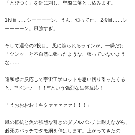
「とびつく」を針に刺し、壁際に落とし込みます。
1投目……シーーーーン。うん、知ってた。 2投目……シ
ーーーーン。風強すぎ。
そして運命の3投目。 風に煽られるラインが、一瞬だけ
「ツンッ」と不自然に張ったような、張っていないよう
な……
違和感に反応して宇宙工学ロッドを思い切り引ったくる
と、**ドンッ！！！**という強烈な生体反応！
「うおおおお！キタァァァァァ！！！」
風の抵抗と魚の強烈な引きのダブルパンチに耐えながら、
必死のパッチでタモ網を伸ばします。上がってきたの