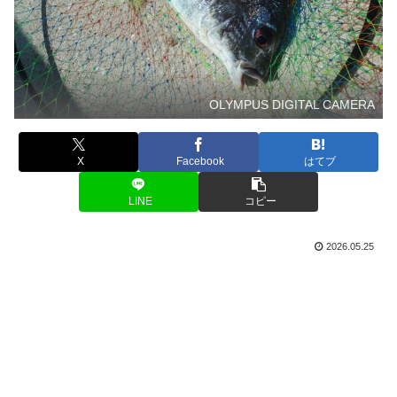
OLYMPUS DIGITAL CAMERA
X
Facebook
はてブ
LINE
コピー
2026.05.25