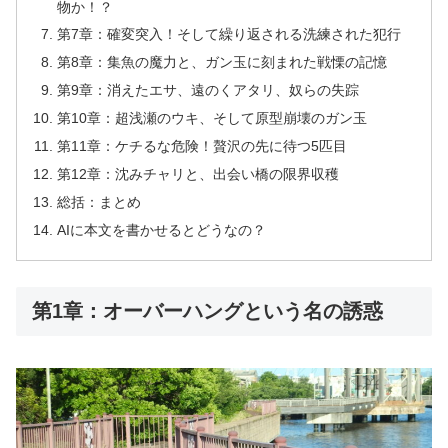
物か！？
第7章：確変突入！そして繰り返される洗練された犯行
第8章：集魚の魔力と、ガン玉に刻まれた戦慄の記憶
第9章：消えたエサ、遠のくアタリ、奴らの失踪
第10章：超浅瀬のウキ、そして原型崩壊のガン玉
第11章：ケチるな危険！贅沢の先に待つ5匹目
第12章：沈みチャリと、出会い橋の限界収穫
総括：まとめ
AIに本文を書かせるとどうなの？
第1章：オーバーハングという名の誘惑