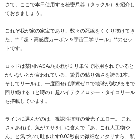
さて、ここで本日使用する秘密兵器（タックル）を紹介し
ておきましょう。
これぞ我が家の家宝であり、数々の死線をくぐり抜けてき
た、**「超・高感度カーボン＆宇宙工学リール」**のセッ
トです。
ロッドは某国NASAの技術がミリ単位で応用されていると
かいないとか言われている、驚異の粘り強さを誇る1本。
そしてリールは、一度回せば摩擦ゼロで地球が滅びるまで
回り続ける（と噂の）超ハイテクノロジー・タイコリール
を搭載しています。
ラインに選んだのは、視認性抜群の蛍光イエロー。 これ
さえあれば、魚がエサを口に含んで「あ、これ人工物や
ん」と気づいて吐き出す0.03秒前の微細なアタリすら、私