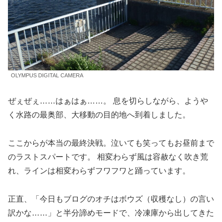
OLYMPUS DIGITAL CAMERA
ぜぇぜぇ……はぁはぁ……。 息を切らしながら、ようや
く水路の最奥部、大移動の目的地へ到着しました。
ここからが本当の最終決戦。泣いても笑ってもお昼前まで
のラストスパートです。 相変わらず風は容赦なく吹き荒
れ、ラインは相変わらずフワフワと踊っています。
正直、「今日もブログのオチはボウズ（収穫なし）の言い
訳かな……」と半分諦めモードで、冷凍庫から出してきた