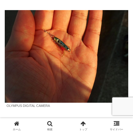
OLYMPUS DIGITAL CAMERA
日も上がったし、メタルジグで広く探ってリアクションバ
イトとれるかと試したが全然ダメ。
ホーム
検索
トップ
サイドバー