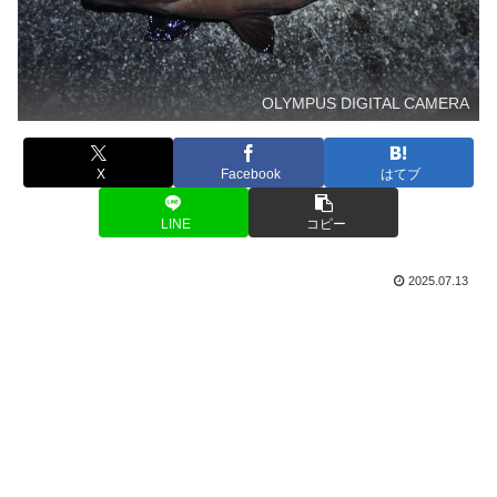
OLYMPUS DIGITAL CAMERA
X
Facebook
はてブ
LINE
コピー
2025.07.13