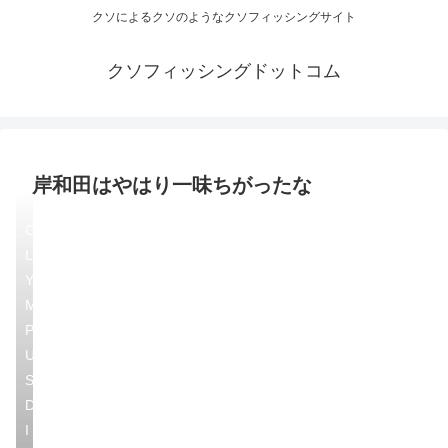
クソによるクソのようなクソフィッシングサイト
クソフィッシングドットコム
岸和田はやはり一味ちがったな
O
L
Y
M
P
U
S
D
I