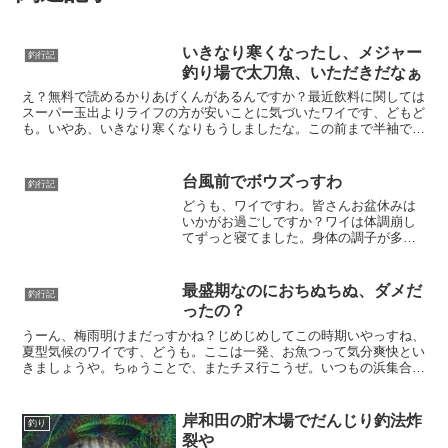
いきなり寒くなったし、メジャー
釣行記
釣り場で太刀魚、いただきだなぁ
え？無料で読めるかりあげくんがあるんですか？最近飲料に関しては
スーパー玉出よりライフの方が安いことに気づいたワイです、どもど
も。いやあ、いきなり寒くなりもうしましたな。この前まで半袖で寝
てたのに、今はもう毛布出すか迷うほどですわ。というわけ...
台風前でボウズっすわ
釣行記
どうも、ワイですわ。皆さんお盆休みは
いかがお過ごしですか？ワイは体調崩し
てずっと寝てました。身体の調子が多少
マシになってきたあたりで台風が来るい
うんで、朝一発勝負決めてきましたわ。
まずは甲子園浜に到着ちゅうわけでおチ
最盛期なのにおちぬちぬ、ダメだ
釣行記
ヌチヌ狙いで朝2:30に...
ったの？
うーん、梅雨明けまだっすかね？じめじめしてこの時期いやっすね、
夏型気候のワイです、どうも。ここは一発、お魚つって気分爽快とい
きましょうや。ちゅうことで、またチヌ行こうぜ。いつもの浜集合日
暮れから半夜釣行といえば、ここ、西宮の浜っすよね。ここ...
岸和田の貯木場でだんじり釣法炸
釣り
裂や