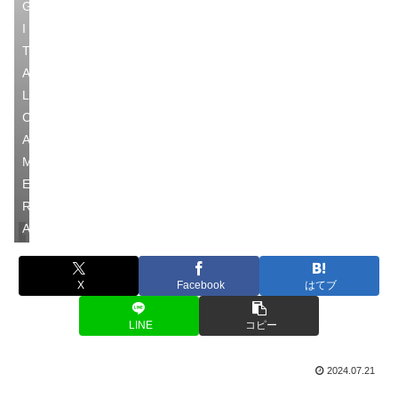
G
I
T
A
L
C
A
M
E
R
A
釣行記
X
Facebook
はてブ
LINE
コピー
2024.07.21