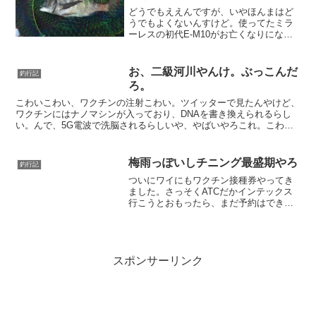
どうでもええんですが、いやほんまはど
うでもよくないんすけど。使ってたミラ
ーレスの初代E-M10がお亡くなりになっ
てしまいまして。マイクロフォーサーズ
でなんかええ感じで安い中古ありまへん
かね、だれかG9proおごってください。ん
お、二級河川やんけ。ぶっこんだ
釣行記
で、E-M10...
ろ。
こわいこわい、ワクチンの注射こわい。ツイッターで見たんやけど、
ワクチンにはナノマシンが入っており、DNAを書き換えられるらし
い。んで、5G電波で洗脳されるらしいや、やばいやろこれ。こわく
てアルミホイル巻かないと夜寝れなくなったワイです、どう...
梅雨っぽいしチニング最盛期やろ
釣行記
ついにワイにもワクチン接種券やってき
ました。さっそくATCだかインテックス
行こうとおもったら、まだ予約はできな
いんやって、げっそり。ちゅうわけで、
今週も西宮の灯台に行くわけっすよ。ク
レフラよ、クレフラさて、ナイトチニン
グにきたわけやけど、さ...
スポンサーリンク