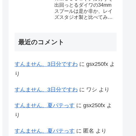
出回っとるダイワの34mm
スプールは是か非か、レイ
ズスタジオ製と比べてみた
ろ
最近のコメント
すんません、3日分ですわ
に
gsx250fx
よ
り
すんません、3日分ですわ
に
ワシ
より
すんません、夏バテっす
に
gsx250fx
よ
り
すんません、夏バテっす
に
匿名
より