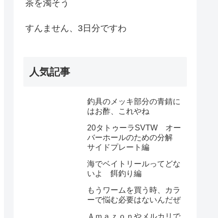
茶を濁そう
すんません、3日分ですわ
人気記事
釣具のメッキ部分の青錆に
はお酢、これやね
20タトゥーラSVTW オー
バーホールのための分解
サイドプレート編
海でベイトリールってどな
いよ 餌釣り編
もうワームを買う時、カラ
ーで悩む必要はないんだぜ
Ａｍａｚｏｎやメルカリで