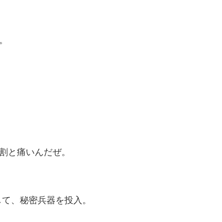
。
と割と痛いんだぜ。
して、秘密兵器を投入。