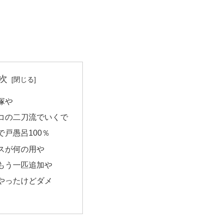
次
塚や
コの二刀流でいくで
で戸愚呂100％
スが何の用や
もう一匹追加や
やったけどダメ