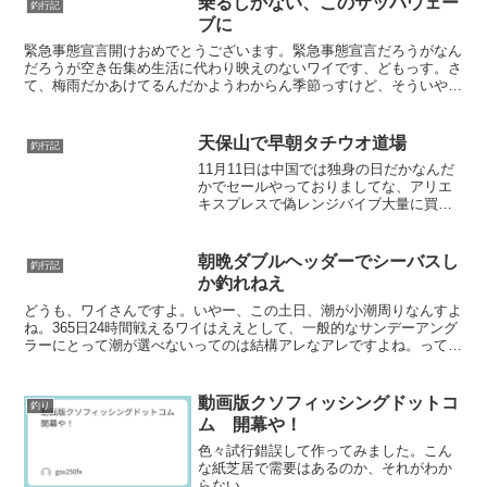
乗るしかない、このサッバウェー
釣行記
ブに
緊急事態宣言開けおめでとうございます。緊急事態宣言だろうがなん
だろうが空き缶集め生活に代わり映えのないワイです、どもっす。さ
て、梅雨だかあけてるんだかようわからん季節っすけど、そういや去
年は今自分にキビレフィーバー(当社比)しとったなとおも...
天保山で早朝タチウオ道場
釣行記
11月11日は中国では独身の日だかなんだ
かでセールやっておりましてな、アリエ
キスプレスで偽レンジバイブ大量に買お
うか迷っています。どうも、ワイです。
タチウオ、釣りたいですよね。でも場所
取り、しんどいですよね。ちゅうわけ
朝晩ダブルヘッダーでシーバスし
釣行記
で、前日身体がどうして...
か釣れねえ
どうも、ワイさんですよ。いやー、この土日、潮が小潮周りなんすよ
ね。365日24時間戦えるワイはええとして、一般的なサンデーアング
ラーにとって潮が選べないってのは結構アレなアレですよね。ってわ
けで、小潮周りでどう釣果に影響でるか見てきたんでど...
動画版クソフィッシングドットコ
釣り
ム 開幕や！
色々試行錯誤して作ってみました。こん
な紙芝居で需要はあるのか、それがわか
らない。