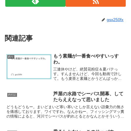
gsx250fx
関連記事
もう素麺が一番食べやすいっす
釣り
わ。
三連休やけど、絶賛花粉症＆夏バテっ
す。すんませんけど、今回も動画で許し
て。もう麦茶と素麺とかうどんばっかり
食べてまして、あぶらもんとか受付ない
っす。
芦屋の水路でシーバス開幕、して
釣行記
たらええなって思いました
どうもどうもー。まいどまいど寒い寒いとしか言えない語彙力の無さ
を痛感しております、ワイですわ。なんかねー、フィッシングマッ糞
の情報によると、河川でシーバスが釣れとるとかなんとかそういう情
報が出回っておりましてね、こいつはいっちょ躍ってやるか...