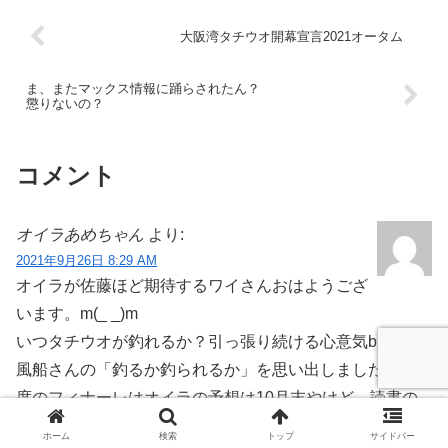
大阪湾タチウオ開幕宣言2021オータム
ま、またマックス情報に踊らされたん？
懲りないの？
コメント
オイラあめちゃん
より:
2021年9月26日 8:29 AM
オイラが佐藤ほど期待するワイさんおはようござ
います。m(_ _)m
いつタチウオが釣れるか？引っ張り続ける心意気blog､紙
風船さんの「釣るか釣られるか」を思い出しましたわ。感
度のフィナーレはオイラの予想は10月末やけど…読書の
皆さんどやろ？大川とか南に降れば、一､二週間早くな
ホーム
検索
トップ
サイドバー