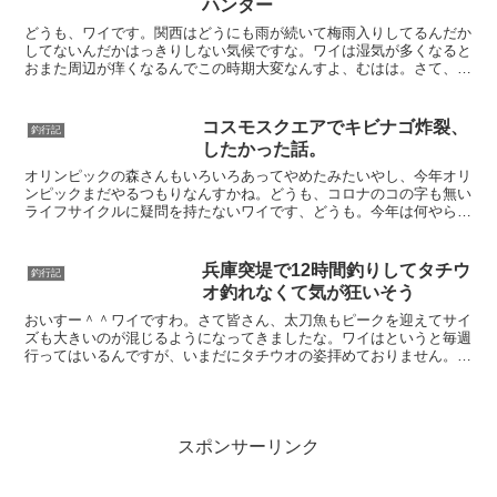
ハンター
どうも、ワイです。関西はどうにも雨が続いて梅雨入りしてるんだか
してないんだかはっきりしない気候ですな。ワイは湿気が多くなると
おまた周辺が痒くなるんでこの時期大変なんすよ、むはは。さて、雨
と言えば濁り、濁りといえばチヌ。チヌのシーズンも梅雨入...
コスモスクエアでキビナゴ炸裂、
釣行記
したかった話。
オリンピックの森さんもいろいろあってやめたみたいやし、今年オリ
ンピックまだやるつもりなんすかね。どうも、コロナのコの字も無い
ライフサイクルに疑問を持たないワイです、どうも。今年は何やら2
月でも暖かい日が多くてですね、どうにか魚釣れねえかと思...
兵庫突堤で12時間釣りしてタチウ
釣行記
オ釣れなくて気が狂いそう
おいすー＾＾ワイですわ。さて皆さん、太刀魚もピークを迎えてサイ
ズも大きいのが混じるようになってきましたな。ワイはというと毎週
行ってはいるんですが、いまだにタチウオの姿拝めておりません。こ
こらで一発メジャーポイントで名をあげたろう思いまして、...
スポンサーリンク