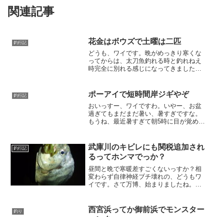
関連記事
花金はボウズで土曜は二匹
釣行記
どうも、ワイです。晩がめっきり寒くな
ってからは、太刀魚釣れる時と釣れねえ
時完全に別れる感じになってきました
な。あいも変わらず仕事のように釣りに
行ったんですわ。金曜は仕事終わりで天
保山仕事終わってから20時スタートで天
ポーアイで短時間岸ジギやぞ
釣行記
保山でボウズっちまいまし...
おいっすー、ワイですわ。いやー、お盆
過ぎてもまだまだ暑い、暑すぎですな。
もうね、最近暑すぎて朝5時に目が覚める
生活で寝不足ですわ。さて、今回はこう
もアツいと真昼間に釣りがしたくなるん
で、灼熱のポーアイ北公園にいきやし
武庫川のキビレにも関税追加され
釣行記
た。昼間らしく岸ジギで一...
るってホンマでっか？
昼間と晩で寒暖差すごくないっすか？相
変わらず自律神経ブチ壊れの、どうもワ
イです。さて万博、始まりましたね。万
博といえばチニング、チニングといえば
武庫川、これやね。ちゅうことで武庫
川、いきまひょか。水位が高い、高すぎ
西宮浜ってか御前浜でモンスター
釣り
るOLYMPUS DIGI...