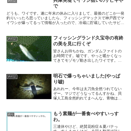
兵庫突堤でイワシ狙いのサビキや
釣行記
で
どうも、ワイです。遂に年末の休みに入りまして、最後のどこか一発
釣りいったろ思っていましたら、フィッシングマックスで神戸西でマ
イワシが爆ってるって情報が入ったので、冷蔵に貯蔵していたサビキ
レンガの消費もかねて、サビキに行きましたんや。兵庫突堤...
フィッシングランド久宝寺の有終
釣行記
の美を見に行くぞ
皆さんお待ちかね、ガンダムファイトの
お時間です。嘘です、やっと暖かくなっ
てきてモゾモゾ動き出したワイです。今
年もいきなり暖かくなったけど、花粉症
辛いですよね。有給もあと一日消化しな
いといけねえので、近場でお茶を濁させ
明石で爆っちゃいました(やっぱ
釣行記
てもらいますわ。平日やの...
り嘘)
あれれー、今年は太刀魚全然つれてない
ぞー。マジでどうなってるんすかね、貝
塚人工島全然釣れてまへんな。青物は好
調やけど、人混みはどうしてもNGな、ど
うもワイです。11月に入って気候も冷え
込んできたんすけど、ぼちぼち釣りたい
もう素麺が一番食べやすいっす
釣り
っすね、太刀魚とアオ...
わ。
三連休やけど、絶賛花粉症＆夏バテっ