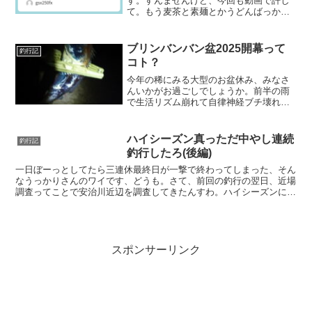
す。すんませんけど、今回も動画で許し
て。もう麦茶と素麺とかうどんばっかり
食べてまして、あぶらもんとか受付ない
っす。
ブリンバンバン盆2025開幕って
釣行記
コト？
今年の稀にみる大型のお盆休み、みなさ
んいかがお過ごしでしょうか。前半の雨
で生活リズム崩れて自律神経ブチ壊れ中
のワイです、こんにちは。さて、お盆休
みやし、どっか釣り、行きたいですよ
ね。ちゅうことで今年は普段行ってない
ハイシーズン真っただ中やし連続
釣行記
ような釣り場でブチ上げてい...
釣行したろ(後編)
一日ぼーっとしてたら三連休最終日が一撃で終わってしまった、そん
なうっかりさんのワイです、どうも。さて、前回の釣行の翌日、近場
調査ってことで安治川近辺を調査してきたんすわ。ハイシーズンに入
って、近所の釣りはタチウオ狙いの釣り人、タチウオヤクザ...
スポンサーリンク