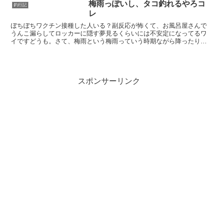
梅雨っぽいし、タコ釣れるやろコ
釣行記
レ
ぼちぼちワクチン接種した人いる？副反応が怖くて、お風呂屋さんで
うんこ漏らしてロッカーに隠す夢見るくらいには不安定になってるワ
イですどうも。さて、梅雨という梅雨っていう時期ながら降ったりや
んだりですが、ぼちぼちタコも釣れだす頃やと思いましてな...
スポンサーリンク