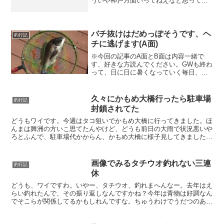
ういや神戸方面いってねえなと思って、
今回出撃したんよ。あと、太刀魚はそこ
そこ釣れてるんで、できればシーバス釣
りてえなって欲求もありましたさ！ちう
わけで、日没の17:00...
バチ抜けはだめっぽそうです、ヘ
釣行記
チに逃げます(A面)
※今回の記事のA面とB面は内容一緒で
す、好きな方読んでください。GWも終わ
って、日に日に暑くなっていく毎日、皆
さんいかがお過ごし？お魚釣りたいです
よね。釣りしている限りは休日、毎日が
GW、ってことで今回も釣り、いっちゃい
久々にかもめ大橋行ったら駐車場
釣行記
ましょうか。バチ抜け...
封鎖されてた
どうもワイです。今週はタコ狙いでかもめ大橋に行ってきました。ほ
んまは舞洲の方いこ思てたんやけど、どうも前日の大雨で状況悪いや
ろとふんで、駐車場代かからん、かもめ大橋に様子見してきました。
やっぱり釣り人は少な目まあね、前日の大雨の関係もあるし...
画像でみるタチウオ釣れない三連
釣行記
休
どうも、ワイですわ。いやー、タチウオ、釣れまへんなー。去年はえ
らい釣れたんで、その振り返しなんですかね？今年は青物は好調なん
でそこらが関係してるかもしれんですな。ちゅうわけでうだつのあが
らねえおっさんが三連休の内、2回釣りにいってタチウオボ...