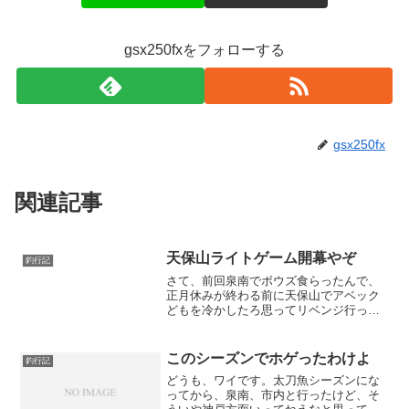
gsx250fxをフォローする
gsx250fx
関連記事
天保山ライトゲーム開幕やぞ
釣行記
さて、前回泉南でボウズ食らったんで、
正月休みが終わる前に天保山でアベック
どもを冷かしたろ思ってリベンジ行って
きたんや。海遊館裏に夕マヅメ狙いって
わけで地下鉄で大阪港駅まで行って、え
っちらおっちら歩いて海遊館裏というか
このシーズンでホゲったわけよ
釣行記
水上警察前までやってきた...
どうも、ワイです。太刀魚シーズンにな
ってから、泉南、市内と行ったけど、そ