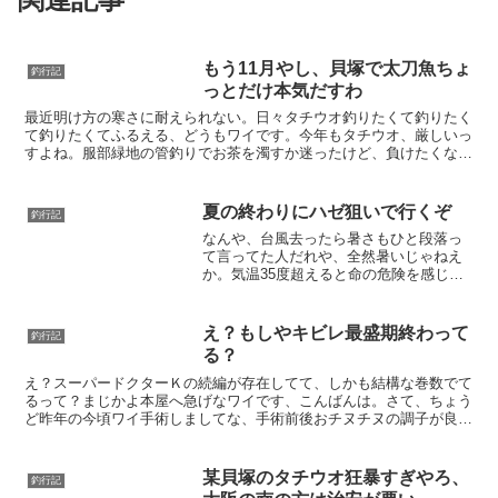
もう11月やし、貝塚で太刀魚ちょ
釣行記
っとだけ本気だすわ
最近明け方の寒さに耐えられない。日々タチウオ釣りたくて釣りたく
て釣りたくてふるえる、どうもワイです。今年もタチウオ、厳しいっ
すよね。服部緑地の管釣りでお茶を濁すか迷ったけど、負けたくない
じゃん、自然に。CWニコルの敵を討ちに、今日も真昼間か...
夏の終わりにハゼ狙いで行くぞ
釣行記
なんや、台風去ったら暑さもひと段落っ
て言ってた人だれや、全然暑いじゃねえ
か。気温35度超えると命の危険を感じ
る、どうもワイです。さて、タチウオも
とっとパークあたりで釣れ始めました
な。こりゃ貝塚も秒読みか、そろそろキ
え？もしやキビレ最盛期終わって
釣行記
ビナゴの用意はじめんとあき...
る？
え？スーパードクターＫの続編が存在してて、しかも結構な巻数でて
るって？まじかよ本屋へ急げなワイです、こんばんは。さて、ちょう
ど昨年の今頃ワイ手術しましてな、手術前後おチヌチヌの調子が良く
て毎週行ってたことを思い出しまして、今年はどないやって...
某貝塚のタチウオ狂暴すぎやろ、
釣行記