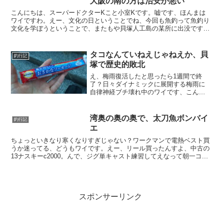
大阪の南の方は治安が悪い
こんにちは、スーパードクターKこと小室Kです。嘘です、ほんまは
ワイですわ。えー、文化の日ということでね、今回も魚釣って魚釣り
文化を学ぼうということで、またもや貝塚人工島の某所に出没です
わ。今回もここですわまいどまいど貝塚で飽きねえのか？と思...
タコなんていねえじゃねえか、貝
釣行記
塚で歴史的敗北
え、梅雨復活したと思ったら1週間で終
了？日々ダイナミックに展開する梅雨に
自律神経ブチ壊れ中のワイです、こんに
ちは。最近全然釣り行けてませんで、毎
週毎週雨やら強風で全然タイミングつか
めなくて。梅雨も終わって天気も安定し
湾奥の奥の奥で、太刀魚ボンバイ
釣行記
てきたみたいなんで、イッ...
エ
ちょっといきなり寒くなりすぎじゃない？ワークマンで電熱ベスト買
うか迷ってる、どうもワイです。えー、リール買ったんすよ、中古の
13ナスキーc2000。んで、ジグ単キャスト練習してえなって朝一コス
モスクエア行ったんすけどもちろんボウズで。消化不...
スポンサーリンク