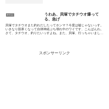
今回出撃したんよ。あと、太刀魚はそこ
そこ釣れてるんで、できればシーバス釣
りてえなって欲求もありましたさ！ちう
わけで、日没の17:00...
うわあ、貝塚でタチウオ爆って
釣行記
る、急げ
貝塚でタチウオまた釣れだしたってホンマ？今度は嘘じゃないっす。
いきなり肌寒くなって自律神経ぶち壊れ中のワイです、こんばんわ。
さて、タチウオ、釣りたいっすよね。また、貝塚、行っちゃいまし
た。めっちゃ人多くてヤバいんじゃない？OLYMPUS D...
スポンサーリンク