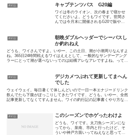
入りですかね。流石にこの時期なんで、
キャプテンツバス G20編
釣行記
駐車車両もすくねえです...
ワイは冬のライオン、次の春まで寝かせ
てくださいよ。どうもワイです。世間さ
んでは今月末に開催されるG20で賑やか
になってますが、釣り人的には大阪湾で
ツバスが好調なんが気がかりですよな。
ちゅうわけで、G20に向けて警察がどの
朝晩ダブルヘッダーでシーバスし
釣行記
ように準備してるか確...
か釣れねえ
どうも、ワイさんですよ。いやー、この土日、潮が小潮周りなんすよ
ね。365日24時間戦えるワイはええとして、一般的なサンデーアング
ラーにとって潮が選べないってのは結構アレなアレですよね。ってわ
けで、小潮周りでどう釣果に影響でるか見てきたんでど...
デジカメつぶれて更新してまへん
釣行記
でした
ウェイウェイ。毎日暑くて体しんどいので一日一本エナジードリンク
飲んでたら下腹がぽっこりしてきたワイです、どうも。いやー、全然
記事更新してなくてすんません。ワイの釣行記の記事書くやり方なん
すけど、現地で写真バシャバシャとって、その写真をもとに...
このシーズンでホゲったわけよ
釣行記
どうも、ワイです。太刀魚シーズンにな
ってから、泉南、市内と行ったけど、そ
ういや神戸方面いってねえなと思って、